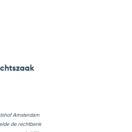
echtszaak
htshof Amsterdam
eelde de rechtbank