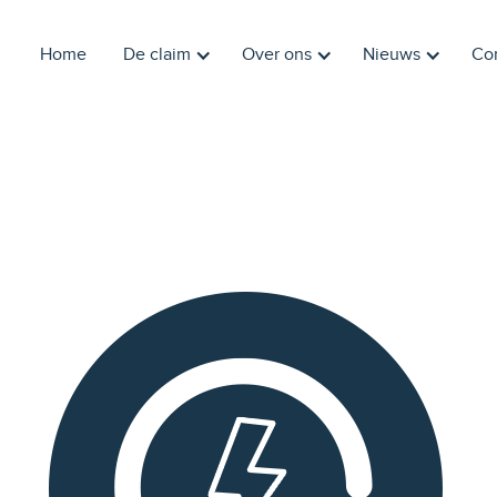
Home
De claim
Over ons
Nieuws
Co