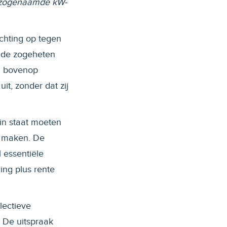
de zogenaamde kW-
ichting op tegen
, de zogeheten
ng bovenop
it, zonder dat zij
in staat moeten
e maken. De
l essentiële
ing plus rente
lectieve
 De uitspraak