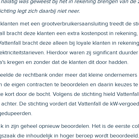
et nalatig was geweest bij het in rekening brengen van 
chting legt zich daarbij niet neer.
 klanten met een grootverbruikersaansluiting treedt de st
nfall bracht deze klanten een extra kostenpost in rekening
attenfall bracht deze alleen bij loyale klanten in rekeni
triciteitstarieven. Hierdoor waren zij significant duurder u
ra's kregen en zonder dat de klanten dit door hadden.
deelde de rechtbank onder meer dat kleine ondernemers 
 de eigen contracten te beoordelen en daarin keuzes t
 te kort door de bocht. Volgens de stichting hield Vattenfal
achter. De stichting vordert dat Vattenfall de kW-vergoed
gedupeerden.
k in zijn geheel opnieuw beoordelen. Het is de eerste col
zaak die inhoudelijk in hoger beroep wordt beoordeeld.