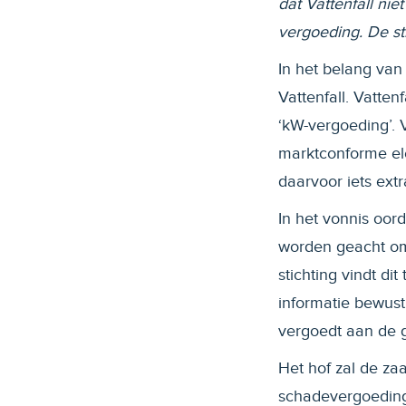
dat Vattenfall ni
vergoeding. De sti
In het belang van
Vattenfall. Vatte
‘kW-vergoeding’. V
marktconforme elek
daarvoor iets ext
In het vonnis oor
worden geacht om
stichting vindt dit
informatie bewust 
vergoedt aan de 
Het hof zal de zaa
schadevergoedings