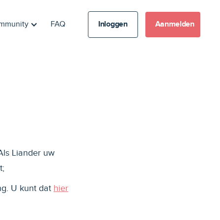
mmunity
FAQ
Inloggen
Aanmelden
 Als Liander uw
t;
ng. U kunt dat
hier