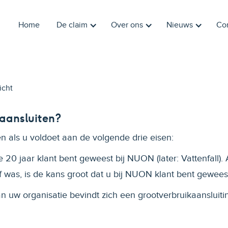
Home
De claim
Over ons
Nieuws
Co
icht
 aansluiten?
en als u voldoet aan de volgende drie eisen:
te 20 jaar klant bent geweest bij NUON (later: Vattenfall).
f was, is de kans groot dat u bij NUON klant bent gewees
an uw organisatie bevindt zich een grootverbruikaansluiti