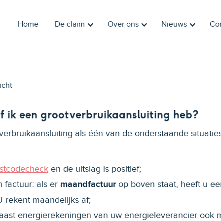
Home
De claim
Over ons
Nieuws
Co
icht
f ik een grootverbruikaansluiting heb?
verbruikaansluiting als één van de onderstaande situatie
stcodecheck
en de uitslag is positief;
n factuur: als er
maandfactuur
op boven staat, heeft u ee
U rekent maandelijks af;
aast energierekeningen van uw energieleverancier ook 