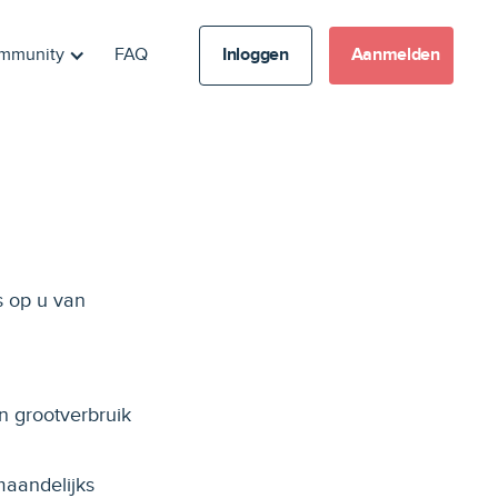
mmunity
FAQ
Inloggen
Aanmelden
s op u van
n grootverbruik
maandelijks